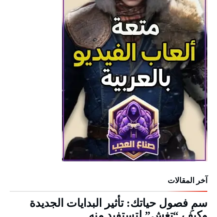
آخر المقالات
سمِ فصول حياتك: تأثير البدايات الجديدة
وكيف “تغش” لتستفيد منه