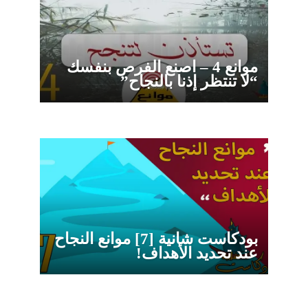
موانع 4 – اصنع الفرص بنفسك
“لا تنتظر إذنا بالنجاح”
بودكاست شانية [7] موانع النجاح
عند تحديد الأهداف!