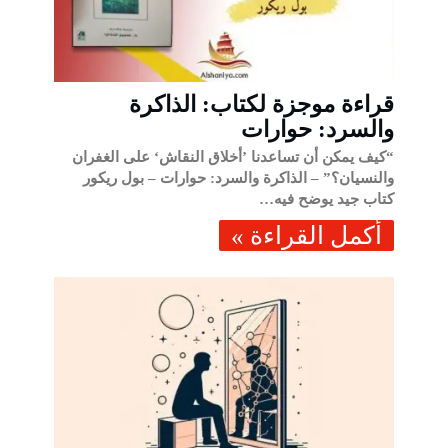
قراءة موجزة لكتاب: الذاكرة
والسرد: حوارات
“كيف يمكن أن تساعدنا ’أخلاق النقاش‘ على الغفران
والنسيان؟” – الذاكرة والسرد: حوارات – بول ريكور
كتاب جيد يوضح فيه…
‫أكمل القراءة »‬