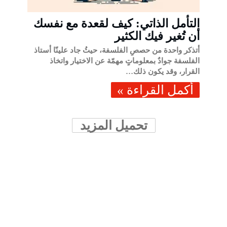
التأمل الذاتي: كيف لقعدة مع نفسك
أن تُغير فيك الكثير
أتذكر واحدة من حصصِ الفلسفة، حيثُ جاد علينّا أستاذ
الفلسفة جوادٌ بمعلوماتٍ مهمّة عن الاختيار واتخاذ
القرار، وقد يكون ذلك…
‫أكمل القراءة »‬