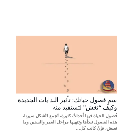
سمِ فصول حياتك: تأثير البدايات الجديدة
وكيف “تغش” لتستفيد منه
فُصول الحياة فيها أحداثُ كثيرة، تُجمع لتُشكل سيرنا،
هذه الفصول تبدأها وتنهيها مراحل العمر والسنين وما
نعيش، فإنْ كانت كل…