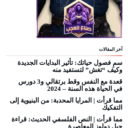
آخر المقالات
سمِ فصول حياتك: تأثير البدايات الجديدة
وكيف “تغش” لتستفيد منه
قعدة مع النفس وقط برتقالي و3 دورس
في الحياة هذه السنة – 2024
مما قرأت | المرايا المحدبة: من البنيوية إلى
التفكيك
مما قرأت | النص الفلسفي الحديث: قراءة
جيل دولوز المعاصرة