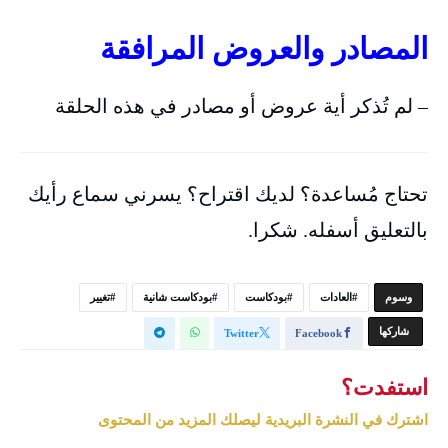
المصادر والعروض المرافقة
– لم تُذكر أية عروض أو مصادر في هذه الحلقة
تحتاج مُساعدة؟ لديك اقتراح؟ يسرني سماع رأيك
بالتعليق أسفله. شكرا.
‫‫‫‫وسوم‬
العادات
بودكاست
بودكاست شانية
تغيير
‫‫ شاركها‬
Twitter
Facebook
استفدت؟
اشترك في النشرة البريدية ليصلك المزيد من المحتوى