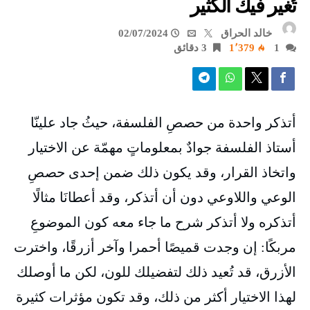
تُغير فيك الكثير
خالد الحراق
02/07/2024
1
1٬379
3 ‫دقائق‬
أتذكر واحدة من حصصِ الفلسفة، حيثُ جاد علينّا
أستاذ الفلسفة جوادٌ بمعلوماتٍ مهمّة عن الاختيار
واتخاذ القرار، وقد يكون ذلك ضمن إحدى حصصِ
الوعي واللاوعي دون أن أتذكر، وقد أعطانَا مثالًا
أتذكره ولا أتذكر شرح ما جاء معه كون الموضوعِ
مربكًا: إن وجدت قميصًا أحمرا وآخر أزرقًا، واخترت
الأزرق، قد تُعيد ذلك لتفضيلك للون، لكن ما أوصلك
لهذا الاختيار أكثر من ذلك، وقد تكون مؤثرات كثيرة