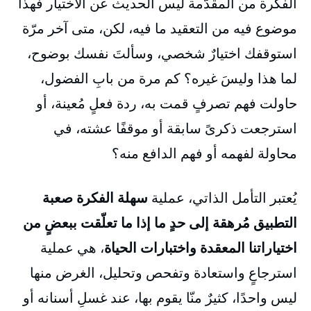
الفكرة من المقدّمة ليس الحديث عن الاختيار فهذا
موضوع فيه من التعقيد ما فيه، لكن، متى آخر مرّة
استوقفك اختيارٌ شخصي، وسألتَ نفسك بوضوح،
لما هذا وليسَ غيره؟ كم مرة من بابِ الفضول،
حاولت فهم تصرفٍ قمت به، ردة فعلٍ مُعينة، أو
استرجعت ذكرىً سابقة أو موقفًا عشته، في
محاولة لفهمه أو فهم الدافع منه؟
يُعتبر التأمل الذاتي، عملية
سهلة الفكرة صعبة
التطبيق مُرهقة إلى حدٍ ما إذا ما تعلّقت ببعضٍ من
اختياراتنا المعقدة واختبارات الحياة
، هي عملية
استرجاعٍ واستعادة وتفحص وتحليل، الغرض منها
ليس واحدًا، كثيرٌ منّا يقوم بها، عند غسلِ أسنانه أو