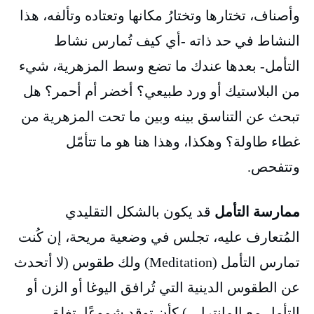
وأصناف، تختارها وتختارُ مكانها وتعتاده وتألفه، هذا
النشاط في حد ذاته -أي كيف تُمارس نشاط
التأمل- بعدها عندك ما تضع وسط المزهرية، شيء
من البلاستيك أو ورد طبيعي؟ أخضر أم أحمر؟ هل
تبحث عن التناسق بينه وبين ما تحت المزهرية من
غطاء طاولة؟ وهكذا، وهذا هنا هو ما تتأمّل
وتتفحص.
ممارسة التأمل
قد يكون بالشكل التقليدي
المُتعارف عليه، تجلس في وضعية مريحة، إن كُنت
تمارس التأمل (Meditation) ولك طقوس (لا أتحدث
عن الطقوس الدينية التي تُرافق اليوغا أو الزن أو
التأمل مع المانترا…) كأن توقد شموعًا، تغلق