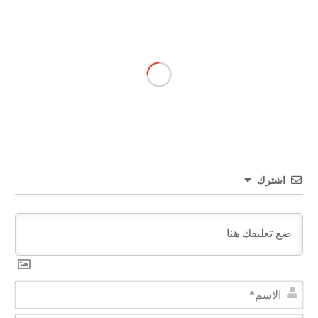
اشترك
الا