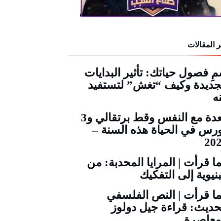
 المقالات
ِ فصول حياتك: تأثير البدايات
جديدة وكيف “تغش” لتستفيد
ه
قعدة مع النفس وقط برتقالي و3
رس في الحياة هذه السنة –
20
ا قرأت | المرايا المحدبة: من
بنيوية إلى التفكيك
ا قرأت | النص الفلسفي
حديث: قراءة جيل دولوز
معاصرة