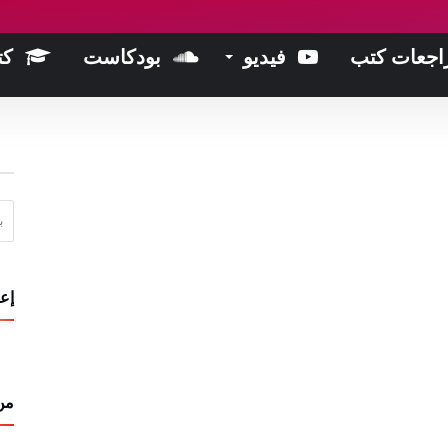
اجعات كتب
فيديو
بودكاست
كت
البحث 
إعل
من