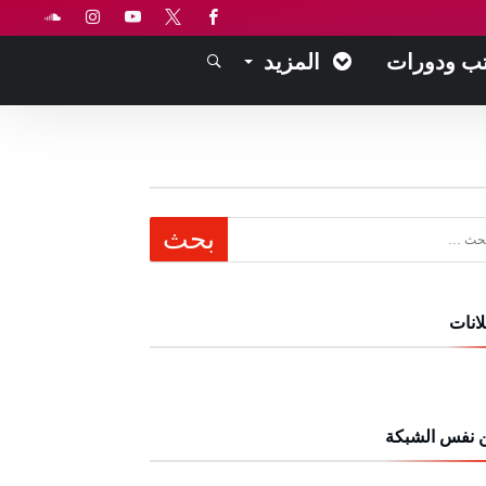
ب ودورات
المزيد
عن:
انات
 نفس الشبكة