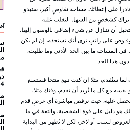
درا على إعطائك مساحة تفاوضٍ أكبر، ستبدو
 يراك كشخصٍ من السهل التغلب عليه
آخر
حيل أن تتنازل عن شيء إضافي بالوصول إليها،
وفاوض على راتبٍ ترى أنك تستحقه، إن لم يكن
سم
ال
 في المساحة ما بين الحد الأدنى وما طلبت،
من
دون هذا الحد.
دو
لما ستُقدم، مثلا إن كنت تبيع منتجا فستمنع
24
نفسه مع كل ما تُريد أن تقدم، وقتك مثلا،
مم
 ستحصل عليه، حيث ترفض مباشرة أي عرضٍ قدم
ال
لك هو دليل على قوة الشخصية، والثقة في ما
مم
لعروض لسبب أو لآخر، لكن لا تُظهر من البداية
ال
ال