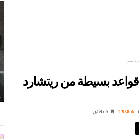
جِد فن التفاوض مع 7 قواعد بسيطة من ريتشارد
1٬988
0 ‫دقائق‬