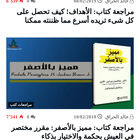
خالد الحراق
08/02/2019
0
6٬339
مراجعة كتاب: الأهداف! كيف تحصل على
كل شىء تريده أسرع مما ظننته ممكنا
مراجعات كتب
خالد الحراق
10/02/2018
0
7٬541
مراجعة كتاب: مميز بالأصفر: مقرر مختصر
في العيش بحكمة والاختيار بذكاء