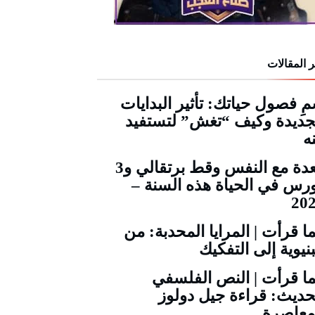
 المقالات
ِ فصول حياتك: تأثير البدايات
جديدة وكيف “تغش” لتستفيد
ه
قعدة مع النفس وقط برتقالي و3
رس في الحياة هذه السنة –
20
ا قرأت | المرايا المحدبة: من
بنيوية إلى التفكيك
ا قرأت | النص الفلسفي
حديث: قراءة جيل دولوز
معاصرة