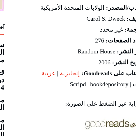
أدب/المصدر:
الولابات المتحدة الأمريكية
يف:
Carol S. Dweck
آخر
جمة:
غير محدد
د الصفحات:
276
سم
 النشر:
Random House
ال
من
يخ النشر:
2006
 على Goodreads:
إنجليزية
|
عربية
دو
Scripd 
24
مم
واية عبر الضغط على الصورة:
ال
مم
ال
ال