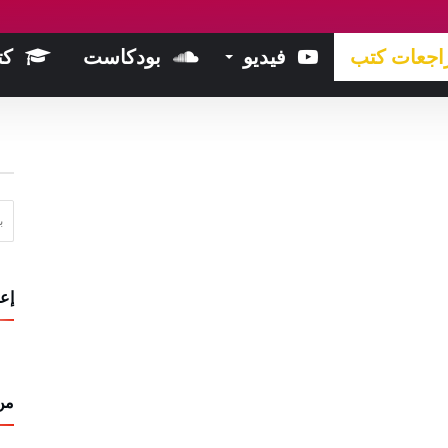
اجعات كتب
فيديو
بودكاست
كت
البحث 
إعل
من