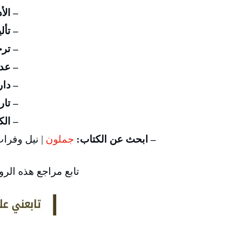
– ال
– تأل
– تر
– عد
– دار
– تار
– الكتاب
– ابحث عن الكتاب:
جملون
| نيل وفرات | | bookdepository
تابع مراجع هذه الر