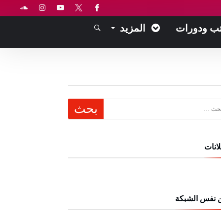
ب ودورات
المزيد
عن:
انات
 نفس الشبكة