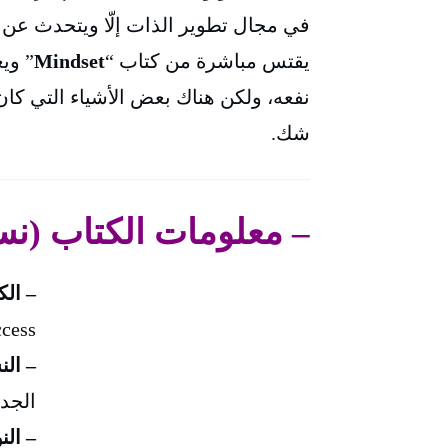
في مجال تطوير الذات إلّا ويتحدث عن 
يقتس مباشرة من كتاب “
Mindset
” ويع
نفعه، ولكن هناك بعض الأشياء التي كان ب
شك.
– معلومات الكتاب (نس
– الك
ccess
– النسخة 
الجدي
– الن