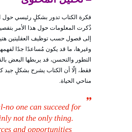
فكرة الكتاب تدور بشكلٍ رئيسي حول العق
ذُكرت المعلومات حول هذا الأمر بتفصي
إلى فصول حسب توظيف العقليتين هتين
وغيرها، ما قد يكون مُساعدًا جدًا لفهم
التطور والتحسن، قد يربطها البعض بالقد
فقط، إلّا أن الكتاب يشرح بشكلٍ جيد ك
مناحي الحياة.
ial-no one can succeed for
inly not the only thing.
ces and opportunities.