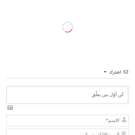
اشترك
الا
البر