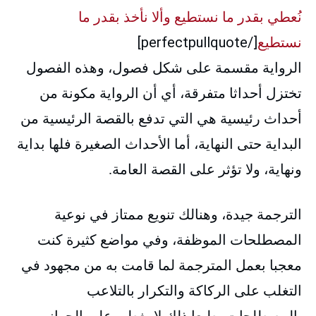
نُعطي بقدر ما نستطيع وألا نأخذ بقدر ما
نستطيع
[/perfectpullquote]
الرواية مقسمة على شكل فصول، وهذه الفصول
تختزل أحداثا متفرقة، أي أن الرواية مكونة من
أحداث رئيسية هي التي تدفع بالقصة الرئيسية من
البداية حتى النهاية، أما الأحداث الصغيرة فلها بداية
ونهاية، ولا تؤثر على القصة العامة.
الترجمة جيدة، وهنالك تنويع ممتاز في نوعية
المصطلحات الموظفة، وفي مواضع كثيرة كنت
معجبا بعمل المترجمة لما قامت به من مجهود في
التغلب على الركاكة والتكرار بالتلاعب
بالمصطلحات، طبعا ذلك لا يغطي على الجوانب