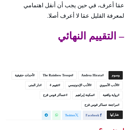
عمَا أعرف، في حين يجب أن أنقل اهتمامي
لمعرفة القليل عمَا لا أعرف أصلا.
– التقييم النهائي
‫‫‫‫وسوم‬
Andrea Hirata
The Rainbow Troops
أحداث حقيقية
الأدب الآسيوي
الأدب الإندونيسي
تقييم 4
دار المنى
رواية واقعية
سكينة إبراهيم
عساكر قوس قزح
مراجعة عساكر قوس قزح
‫‫ شاركها‬
Twitter
Facebook