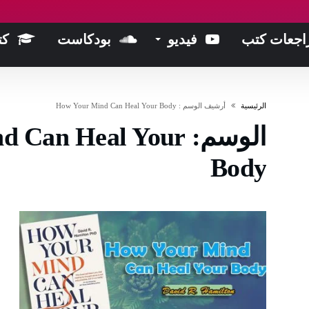
اجعات كتب
فيديو
بودكاست
كت
‫الرئيسية‬
‫أرشيف الوسم :‬ How Your Mind Can Heal Your Body
الوسم:
d Can Heal Your
Body