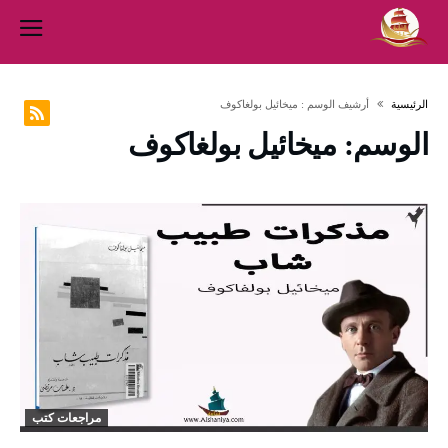
‫الرئيسية‬
‫أرشيف الوسم :‬ ميخائيل بولغاكوف
الوسم:
ميخائيل بولغاكوف
مراجعات كتب