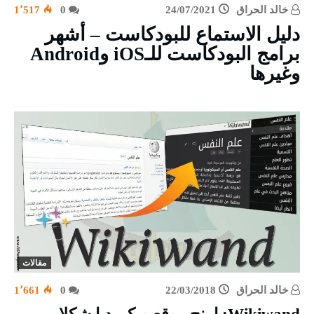
خالد الحراق
24/07/2021
0
1٬517
دليل الاستماع للبودكاست – أشهر
برامج البودكاست للـiOS وAndroid
وغيرها
مقالات
خالد الحراق
22/03/2018
0
1٬661