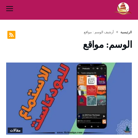
‫الرئيسية‬
‫أرشيف الوسم :‬ مواقع
الوسم:
مواقع
مقالات