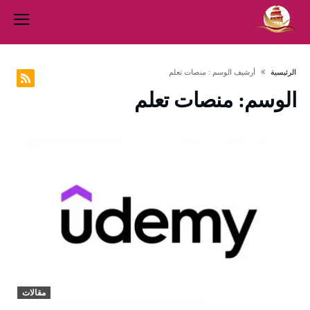
‫الرئيسية‬
‫أرشيف الوسم :‬ منصات تعلم
الوسم:
منصات تعلم
مقالات