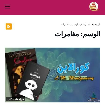
‫الرئيسية‬
‫أرشيف الوسم :‬ مغامرات
الوسم:
مغامرات
مراجعات كتب