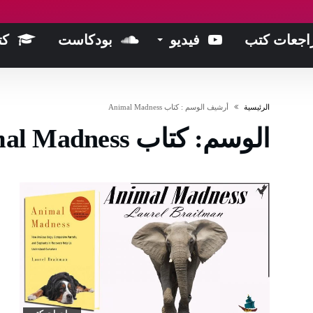
اجعات كتب
فيديو
بودكاست
كت
‫الرئيسية‬
‫أرشيف الوسم :‬ كتاب Animal Madness
الوسم:
كتاب Animal Madness