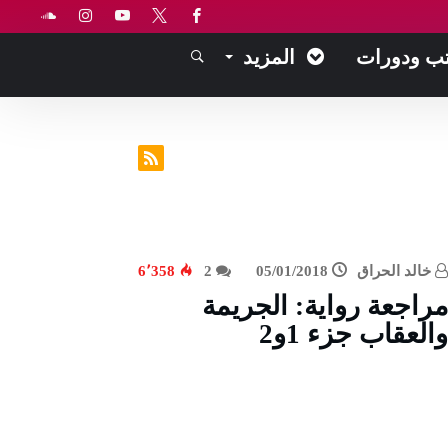
ب ودورات
المزيد
خالد الحراق
05/01/2018
2
6٬358
مراجعة رواية: الجريمة
والعقاب جزء 1و2