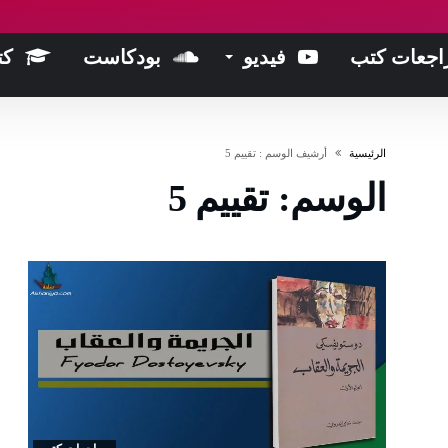
اجعات كتب
فيديو
بودكاست
كت
‫الرئيسية‬
‫أرشيف الوسم :‬ تقييم 5
الوسم:
تقييم 5