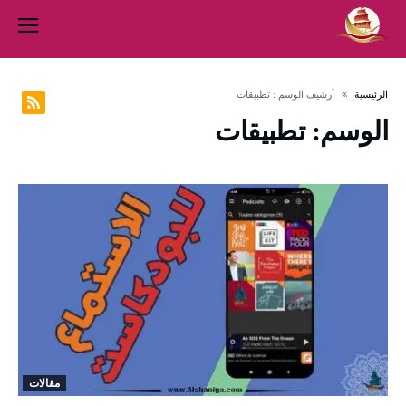
‫الرئيسية‬
‫أرشيف الوسم :‬ تطبيقات
الوسم:
تطبيقات
مقالات