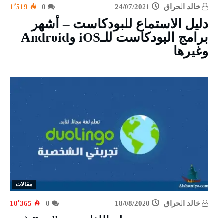
خالد الحراق
24/07/2021
0
1٬519
دليل الاستماع للبودكاست – أشهر
برامج البودكاست للـiOS وAndroid
وغيرها
مقالات
خالد الحراق
18/08/2020
0
10٬365