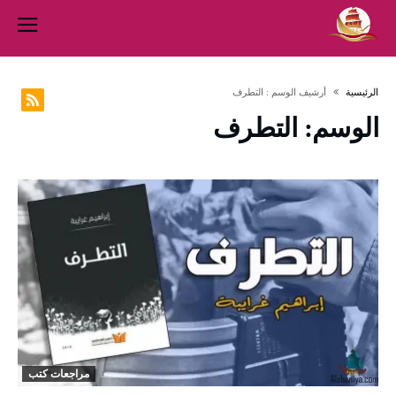
‫الرئيسية‬
‫أرشيف الوسم :‬ التطرف
الوسم:
التطرف
مراجعات كتب