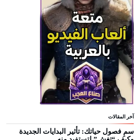
آخر المقالات
سمِ فصول حياتك: تأثير البدايات الجديدة
وكيف “تغش” لتستفيد منه