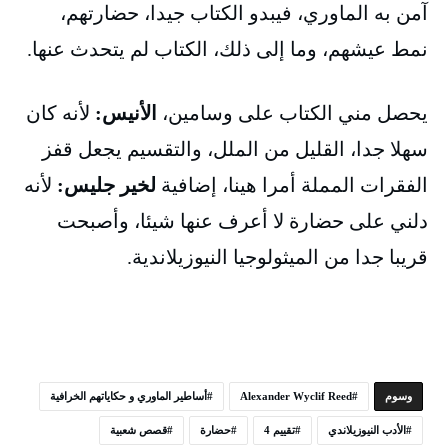
آمن به الماوري، فيبدو الكتاب جيدا، حضارتهم،
نمط عيشهم، وما إلى ذلك، الكتاب لم يتحدث عنها.
يحصل مني الكتاب على وسامين،
الأنيس:
لأنه كان
سهلا جدا، القليل من الملل، والتقسيم يجعل قفز
الفقرات المملة أمرا هينا، إضافية
لخير جليس:
لأنه
دلني على حضارة لا أعرف عنها شيئا، وأصبحت
قريبا جدا من الميثولوجيا النيوزيلاندية.
‫‫‫‫وسوم‬
Alexander Wyclif Reed
أساطير الماوري و حكاياتهم الخرافية
الأدب النيوزيلاندي
تقييم 4
حضارة
قصص شعبية