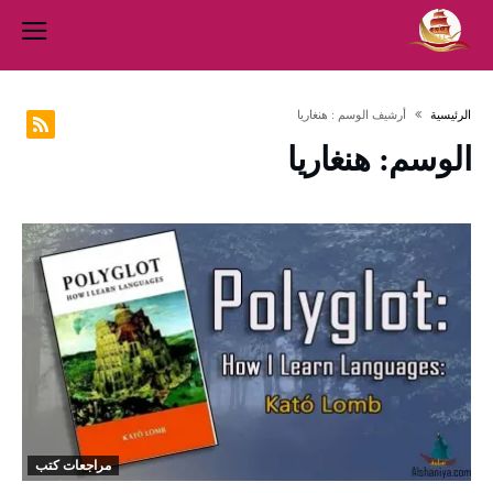
‫الرئيسية‬
‫أرشيف الوسم :‬ هنغاريا
الوسم:
هنغاريا
مراجعات كتب