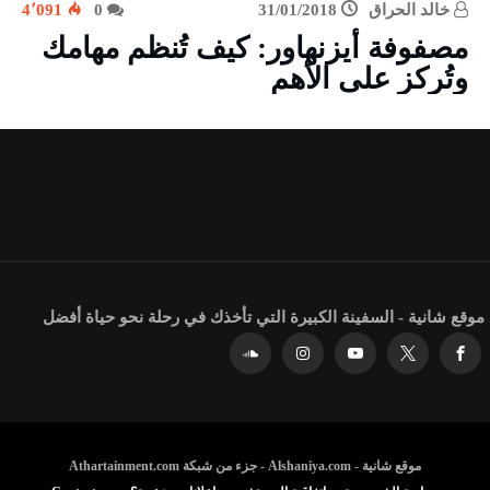
خالد الحراق
31/01/2018
0
4٬091
مصفوفة أيزنهاور: كيف تُنظم مهامك
وتُركز على الأهم
موقع شانية - السفينة الكبيرة التي تأخذك في رحلة نحو حياة أفضل
موقع شانية - Alshaniya.com - جزء من شبكة Athartainment.com