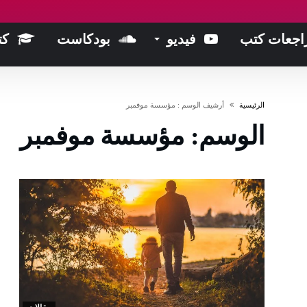
اجعات كتب
فيديو
بودكاست
كت
‫الرئيسية‬
‫أرشيف الوسم :‬ مؤسسة موفمبر
الوسم:
مؤسسة موفمبر