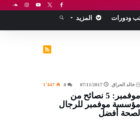
ب ودورات
المزيد
خالد الحراق
07/11/2017
0
1٬447
موفمبر: 5 نصائح من
مؤسسة موفمبر للرجال
لصحة أفضل