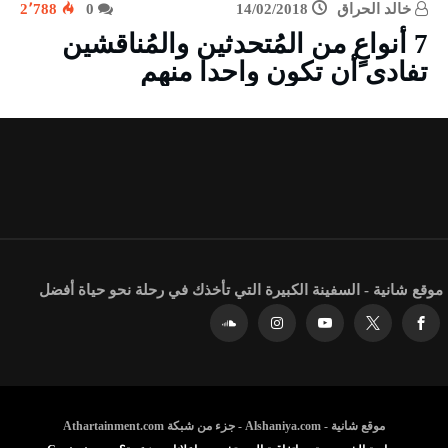
خالد الحراق
14/02/2018
0
2٬788
7 أنواعٍ من المُتحدثين والمُناقشين
تفادى أن تكون واحدا منهم
موقع شانية - السفينة الكبيرة التي تأخذك في رحلة نحو حياة أفضل
موقع شانية - Alshaniya.com - جزء من شبكة Athartainment.com