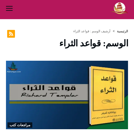
‫الرئيسية‬
‫أرشيف الوسم :‬ قواعد الثراء
الوسم:
قواعد الثراء
مراجعات كتب