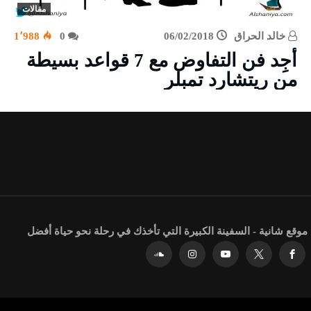
مقالات
خالد الحراق
06/02/2018
0
1٬988
أجِد فن التفاوض مع 7 قواعد بسيطة
من ريتشارد تمبلر
موقع شانية - السفينة الكبيرة التي تأخذك في رحلة نحو حياة أفضل