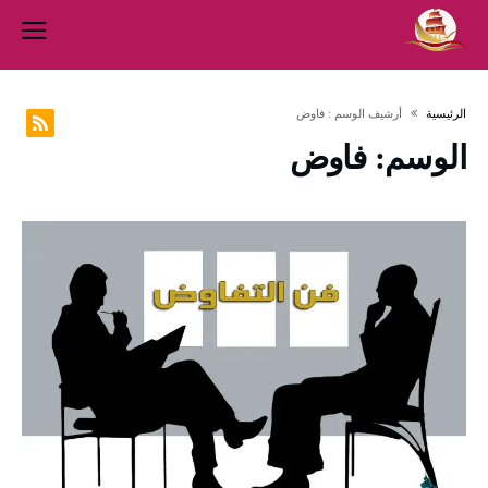
‫الرئيسية‬
‫أرشيف الوسم :‬ فاوض
الوسم:
فاوض