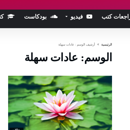
اجعات كتب
فيديو
بودكاست
كت
‫الرئيسية‬
‫أرشيف الوسم :‬ عادات سهلة
الوسم:
عادات سهلة