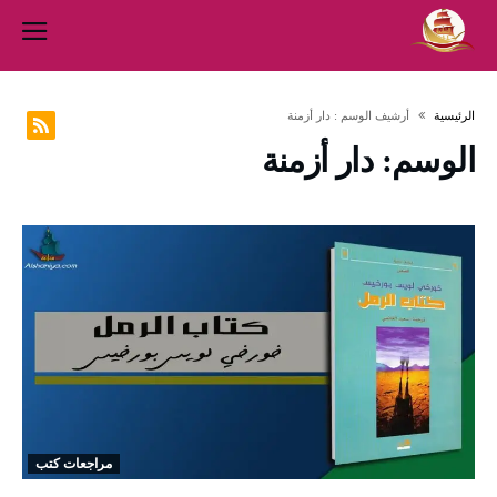
‫الرئيسية‬
‫أرشيف الوسم :‬ دار أزمنة
الوسم:
دار أزمنة
مراجعات كتب