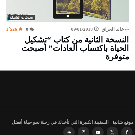
تحديثات الشبكة
خالد الحراق
09/01/2018
0
1٬526
النسخة الثانية من كتاب “تشكيل
الحياة باكتساب العادات” أصبحت
متوفرة
موقع شانية - السفينة الكبيرة التي تأخذك في رحلة نحو حياة أفضل