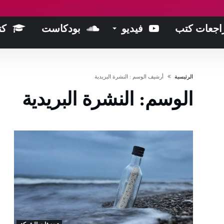
اجعات كتب
فيديو
بودكاست
كت
‫الرئيسية‬
‫أرشيف الوسم :‬ النشرة البريدية
الوسم:
النشرة البريدية