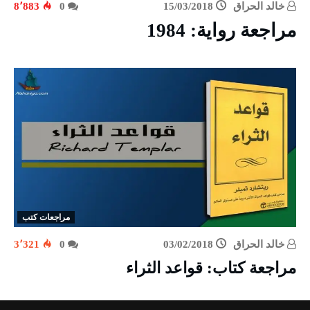
خالد الحراق
15/03/2018
0
8٬883
مراجعة رواية: 1984
مراجعات كتب
خالد الحراق
03/02/2018
0
3٬321
مراجعة كتاب: قواعد الثراء