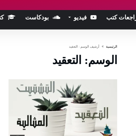
اجعات كتب
فيديو
بودكاست
كت
‫الرئيسية‬
‫أرشيف الوسم :‬ التعقيد
الوسم:
التعقيد