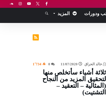
ب ودورات
المزيد
خالد الحراق
11/07/2020
0
1٬734
ثلاثة أشياء سأتخلص منها
لتحقيق المزيد من النجاح
(المثالية – التعقيد –
التشتيت)