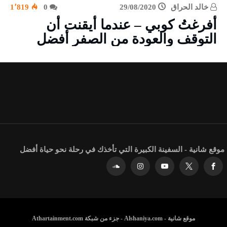
خالد الحراق
29/08/2020
0
1٬819
أفرغتُ كوبي – عندما أيقنت أن
التوقف والعودة من الصفر أفضل
موقع شانية - السفينة الكبيرة التي تأخذك في رحلة نحو حياة أفضل
موقع شانية - Alshaniya.com - جزء من شبكة Athartainment.com