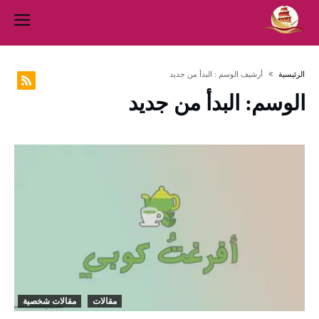
‫الرئيسية‬
‫أرشيف الوسم :‬ البدأ من جديد
الوسم:
البدأ من جديد
مقالات
مقالات شخصية