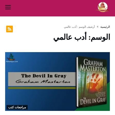
‫الرئيسية‬
‫أرشيف الوسم :‬ أدب عالمي
الوسم:
أدب عالمي
مراجعات كتب