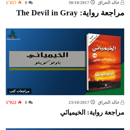
خالد الحراق
30/10/2017
0
1٬457
مراجعة رواية: The Devil in Gray
مراجعات كتب
خالد الحراق
23/10/2017
0
5٬922
مراجعة رواية: الخيميائي