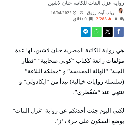
رواية عزل البنات للكاتبة حنان لاشين
رباب آيت رزوق
16/04/2022
0
2٬283
0 ‫دقائق‬
هي رواية للكاتبة المصرية حنان لاشين، لها عدة
مؤلفات رائعة ككتاب “كوني صحابية” “قطار
الجنة” “الهالة المقدسة” و “مملكة البلاغة”
(سلسلة روايات خيالية) تبدأ من “ايكادولي” و
تنتهي عند “سُقُطرى”.
لكني اليوم جئت أحدثكم عن رواية “غزل البنات”
بوضع السكون على حرف ‘ز’.