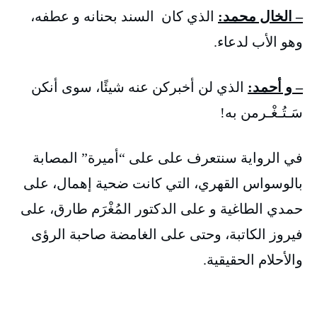
– الخال محمد:
الذي كان السند بحنانه و عطفه،
وهو الأب لدعاء.
– و أحمد:
الذي لن أخبركن عنه شيئًا، سوى أنكن
سَـتُـغْـرمن به!
في الرواية سنتعرف على على “أميرة” المصابة
بالوسواس القهري، التي كانت ضحية إهمال، على
حمدي الطاغية و على الدكتور المُغْرَم طارق، على
فيروز الكاتبة، وحتى على الغامضة صاحبة الرؤى
والأحلام الحقيقية.