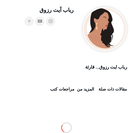
رباب آيت رزوق
رباب ايت رزوق... قارئة
‫مقالات ذات صلة‬
‫المزيد من ‬ مراجعات كتب