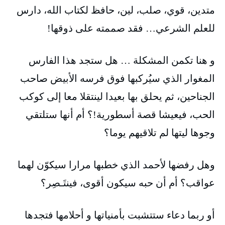
متدين، قوي، صلب، لين، حافظ لكتاب الله، دارس
للعلم الشرعي… فقد صممته على ذوقها!
و هنا تكمن المشكلة … هل ستجد هذا الفارس
المغوار الذي سيُركبها فوق فرسه الأبيض صاحب
الجناحين، ثم يحلق بها بعيدا لينتقلا معا إلى كوكب
الحب، فيعيشا قصة أسطورية!؟ أم أنها ستلتقي
وجوها ليتها لم تلاقيهم يوما؟
وهل رفضها لأحمد الذي خطبها مرارا سيكوّن لهما
عواقب؟ أم أن حبه سيكون أقوى، فينتَـصِر؟
أو ربما دعاء ستتشبت بأمنياتها و أحلامها فتجدها