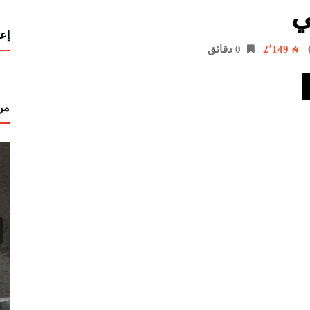
ي
إعل
2٬149
0 ‫دقائق‬
من