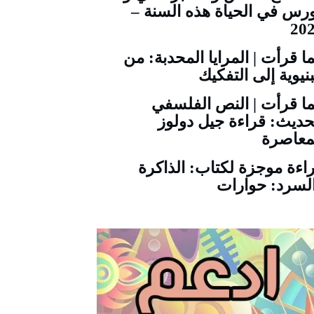
رس في الحياة هذه السنة –
20
ا قرأت | المرايا المحدبة: من
بنيوية إلى التفكيك
ا قرأت | النص الفلسفي
حديث: قراءة جيل دولوز
معاصرة
اءة موجزة لكتاب: الذاكرة
لسرد: حوارات