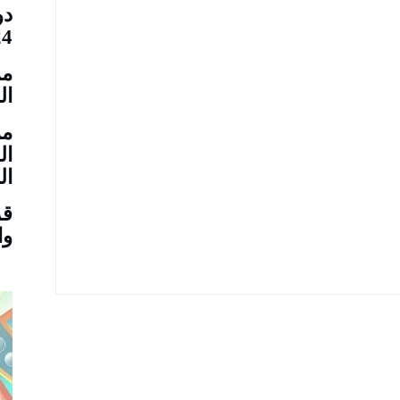
دو
24
مم
ال
مم
ال
ال
قر
وا