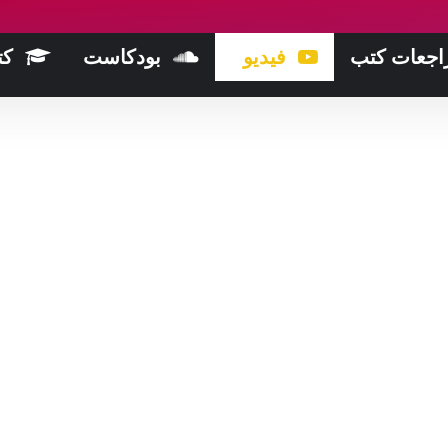
اجعات كتب
فيديو
بودكاست
كت