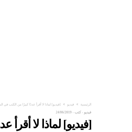
‫الرئيسية‬
فيديو
[فيديو] لماذا لا أقرأ عددًا كبيرًا من الكتب في
فيديو
-
كتب
-
24/06/2019
[فيديو] لماذا لا أقرأ عد