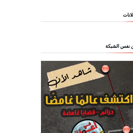
انات
 نفس الشبكة