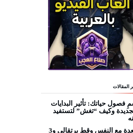
 المقالات
ِ فصول حياتك: تأثير البدايات
جديدة وكيف “تغش” لتستفيد
ه
قعدة مع النفس وقط برتقالي و3