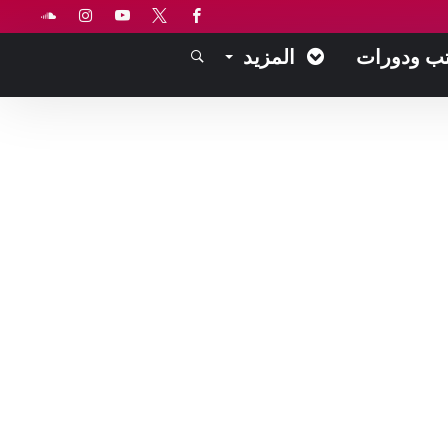
ب ودورات
المزيد